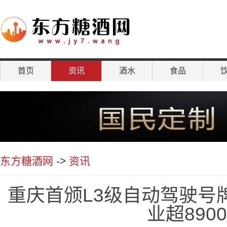
首页
资讯
酒水
食品
聚焦
东方糖酒网
->
资讯
重庆首颁L3级自动驾驶号
业超890