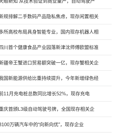
天眼新知 从技术验证到商业量产，自动驾驶产
新规排解二手数码产品隐私焦虑，现存闲置相关
多所高校布局具身智能专业，国内现存机器人相
四川首个健康食品产业园落新津沈师傅欧盟标准
新疆帝王蟹进口贸易额突破一亿，现存蟹相关企
我国新能源供给比重持续提升，今年新增绿色经
前11月充电桩总数同比增长52%，现存充电
重庆首颁L3级自动驾驶号牌，全国现存相关企
3100万辆汽车中的“向新向优”，现存企业