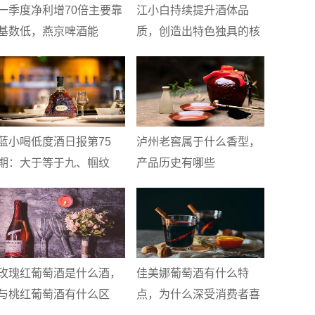
一季度净利增70倍主要靠
江小白持续提升酒体品
基数低，燕京啤酒能
质，创造出特色独具的核
蓝小喝低度酒日报第75
泸州老窖属于什么香型，
期：大于等于九、帼纹
产品历史有哪些
玫瑰红葡萄酒是什么酒，
佳美娜葡萄酒有什么特
与桃红葡萄酒有什么区
点，为什么深受消费者喜