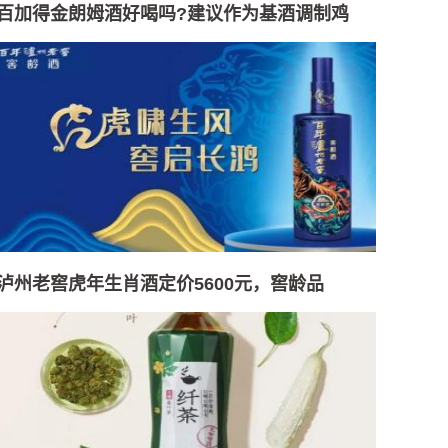
百加得金朗姆酒好喝吗?建议作为基酒调制鸡
泸州老窖虎年生肖酒定价5600元，窖龄品