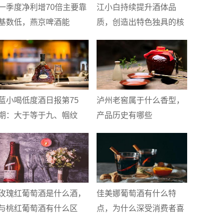
一季度净利增70倍主要靠
江小白持续提升酒体品
基数低，燕京啤酒能
质，创造出特色独具的核
蓝小喝低度酒日报第75
泸州老窖属于什么香型，
期：大于等于九、帼纹
产品历史有哪些
玫瑰红葡萄酒是什么酒，
佳美娜葡萄酒有什么特
与桃红葡萄酒有什么区
点，为什么深受消费者喜