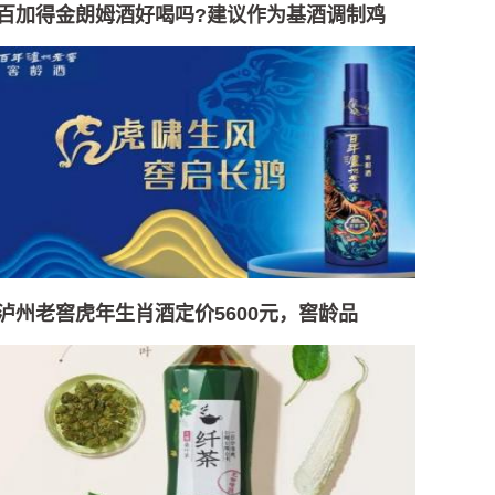
百加得金朗姆酒好喝吗?建议作为基酒调制鸡
泸州老窖虎年生肖酒定价5600元，窖龄品